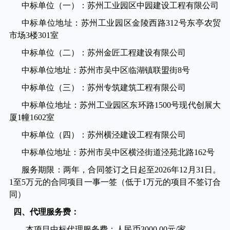
中标单位（一）：
苏州工业园区中园建设工程有限公司
中标单位地址：苏州工业园区金陵西路
312
号东亭农贸
市场
3
楼
301
室
中标单位（二）：
苏州金匠工程建设有限公司
中标单位地址：苏州市吴中区临湖镇联盟街
8
号
中标单位（三）：
苏州专筑建筑工程有限公司
中标单位地址：苏州工业园区东环路
1500
号现代创展大
厦
1
幢
1602
室
中标
单位（四）：苏州横泾建设工程有限公司
中标单位地址：苏州市吴中区横泾街道泾苑北路
162
号
服务期限：两年，合同签订之日起至
2026
年
12
月
31
日。
1
至
5
万元的合同项目一事一签（低于
1
万元的项目不签订合
同）
四、代理服务费：
本项目中标代理服务费：人民币
3000.00
元
/
家