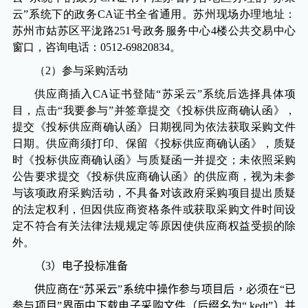
云”系统下的政务
CA
证书全省通用。苏州现场办理地址：
苏州市姑苏区平泷路
251
号政务服务中心
4
楼公共交易中心
窗口，咨询电话：
0512-69820834
。
（
2
）参与采购活动
供应商插入
CA
证书登陆“苏采云”系统后选择具体项
目，点击“我要参与”并签章提交《投标供应商确认函》，
提交《投标供应商确认函》日期视同为依法获取采购文件
日期。供应商须打印、保留《投标供应商确认函》，质疑
时《投标供应商确认函》与质疑函一并提交；未依照采购
公告要求提交《投标供应商确认函》的供应商，视为未参
与该项政府采购活动，不具备对该政府采购项目提出质疑
的法定权利，但因供应商资格条件或获取采购文件时间设
定不符合有关法律法规规定等原因使供应商权益受损的除
外。
（
3
）电子投标准备
供应商在“苏采云”系统中操作参与项目后，必须在“已
参与项目”界面中下载电子采购文件（后缀名为“
.kedt
”）并