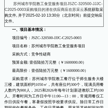
苏州城市学院教工食堂服务项目
JSZC-320500-JJJC-
C2025-0003
采购项目的
潜在供应商应在
苏采云
系统
获取采
购文件
,
并于
2025-02-10 13:30
分（
北京时间）前
提
交响应
文件。
一、项目基本情况：
项目编号：
JSZC-320500
-JJJC-C2025-0003
项目名称：
苏州城市学院教工食堂服务项目
采购方式：竞争性磋商
预算金额
:
壹佰陆拾万元整（￥
1600000.00
）
最高限价：壹佰陆拾万元整（￥
1600000.00
）
采购需求：
苏州城市学院教工餐厅位于师生服务大楼
三楼，建筑面积约
1050
㎡，共有座位约
300
个，现满员用餐
人数约为
900
人，
2025
和
2026
年每年计划新进教职工约
100
人。开餐时间为工作日中午
11:00
—
13
：
00
，常规用餐仅工
作日供应午餐，寒暑假按照学校要求供应。除日常工作日
期间的午餐服务外，工作日早晚餐、周末等其他时间如学