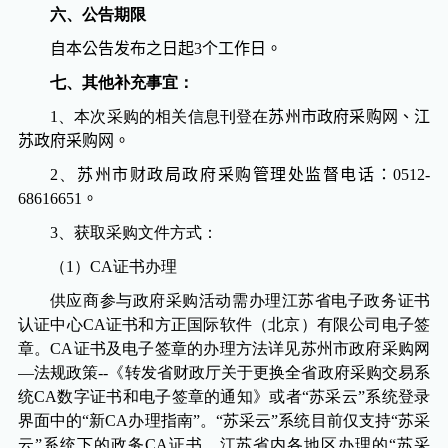
六
、公告期限
自本公告发布之日起3个工作日。
七、其他补充事宜：
1
、本次采购的相关信息刊登在
苏州市政府采购网、江
苏政府采购网。
2
、
苏州市财政局政府采购管理处监督电话：
0512-
68616651
。
3
、获取采购文件方式：
（
1
）
CA
证书办理
供应商参与政府采购活动需办理江苏省电子政务证书
认证中心
CA
证书和方正国际软件（北京）有限公司电子签
章。
CA
证书及电子签章的办理方法详见苏州市政府采购网
—法规政策
--
《转发省财政厅关于更换全省政府采购交易系
统
CA
数字证书和电子签章的通知》或者“苏采云”系统登录
界面中的“新
CA
办理指南”。“苏采云”系统目前仅支持“苏采
云”系统下的政务
CA
证书，江苏省内各地区办理的“苏采