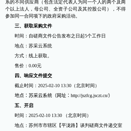
系的不同供应商（包含法定代表人为同一个人的两个及两
个以上法人，母公司、全资子公司及其控股公司），不得
参加同一合同项下的政府采购活动。
三、获取采购文件
时间：
自
磋商
文件公告发布之日起
5
个工作日
地点：苏采云系统
方式：线上获取。
售价：
0.00
元
四、响应文件提交
截止时间：
202
5
-0
2
-
10
1
3
:
3
0
（北京时间）
地点：苏采云系统（网址：http://jszfcg.jsczt.cn/）
五、开启
时间：
202
5
-
02
-
10
1
3
:
3
0
（北京时间）
地点：苏州市市辖区【平泷路】谈判磋商文件递交室