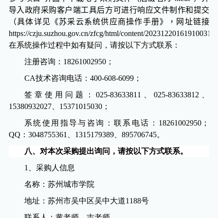
导入政府采购客户端工具后方可进行响应文件制作和提交
（具体详见《苏采云系统供应商操作手册》，网址链接
https://czju.suzhou.gov.cn/zfcg/html/content/20231220161910031.s
在系统操作过程中如有疑问，请按以下方式联系：
注册咨询：
18261002950
；
CA
技术咨询电话：
400-608-6099
；
签章使用问题：
025-83633811
、
025-83633812
、
15380932027
、
15371015030
；
系统使用指导与咨询：联系电话：
18261002950
；
QQ
：
3048755361
、
1315179389
、
895706745
。
八
、对本次采购提出询问，请按以下方式联系。
1
、采购人信息
名称：苏州城市学院
地址：
苏州市吴中区吴中大道
1188
号
联系人：黄老师，吉老师