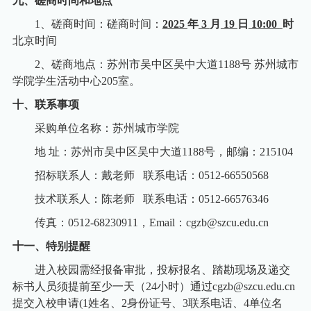
九、磋商时间和地点
1
、磋商时间：磋商时间：
2025
年
3
月
19
日
10:00
时
北京时间
2
、磋商地点：苏州市吴中区吴中大道
1188
号 苏州城市
学院学生活动中心
205
室。
十、联系事项
采购单位名称：
苏州城市学院
地 址：苏州市吴中区吴中大道
1188
号，邮编：
215104
招标联系人：戴老师
联系电话：
0512-66550568
技术联系人：陈老师
联系电话：
0512-66576346
传真：
0512-68230911
，
Email
：
cgzb@szcu.edu.cn
十一、特别提醒
进入校园需经报备审批，投标报名、踏勘现场及递交
标书人员须提前至少一天（
24
小时）通过
cgzb@szcu.edu.cn
提交入校申请
(1
姓名、
2
身份证号、
3
联系电话、
4
单位名