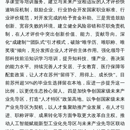
享课堂等培训服务。建立与未来产业相适应的人才评价快
速响应机制，鼓励企业、行业协会开发国家职业标准、行
业评价规范，对开发完成的给予资金补助。三是营造鼓励
创新、宽容失败的环境。建立健全风险容错和尽职免责机
制，在人才评价中突出创新价值、能力、贡献导向。深
化“成建制”“团队式”引才模式，破除“唯学历、唯职称、唯
奖项”倾向，充分发挥企业人才评价主体作用。强化领导干
部科技前沿知识学习培训，提升知科技、懂产业、善决策
的能力水平。持续完善人才安居、子女教育、医疗保障等
配套政策，让人才在苏州“留得下、用得上、成长快”。目
前苏州超50%的毕业生选择留在本地，应进一步提升这一
比例，以更优生态拴心留人。四是加快争创国家级未来产
业先导区，打造“人才特区”政策高地。以争创国家级未来
产业先导区为契机，以人才集聚助推产业发展，在人才引
进、职称评审、成果转化等方面争取更大改革自主权。推
动人工智能赋能新型工业化先导区与未来产业先导区联动