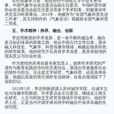
在社会服务方面，他还担任中国俗文学学会常务理
事、中国气象学会史志委员会副主任委员、中国科普作家
协会农业委员会副主任委员等多个学术职务，积极推动学
术交流与科普事业。
2015
年，他被评为“全国气象科普先进
工作者”，其主持制作的《气象史话》视频获全国气象科普
二等奖。
五、学术精神：跨界、融合、创新
李忠明教授的学术道路，是一条不断跨越边界、融合
多元知识体系的探索之路。他从中国古代文学出发，逐步
融入科技史、气象学、科普传播等领域，构建起独具特色
的研究体系。他的研究不仅具有学术深度，更具有较强的
现实意义与社会价值。
作为曾经的高考命题专家负责人，他将学术研究的严
谨性与教育实践的导向性完美结合，展现出学者服务社会
的情怀与担当。无论是文学研究、气象科普，还是高考命
题，他都以高度的责任感和专业精神，在各自领域留下了
深刻印记。
2023
年
5
月，李忠明教授调入苏州城市学院，任城市文
化与传播学院教授、学术委员会主任委员，继续在江南文
化研究、人文与科技交叉研究等领域中开拓前行。他的学
术人生，正是当代中国学者在跨学科融合中追求卓越的生
动写照。