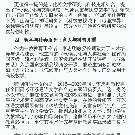
更值得一提的是，他将文学研究与科技史相结合，提
出了“气候变化与文学风格”“气象灾害与历史叙事”等新颖视
角，拓展了传统人文研究的边界。例如，《气候变化视野
下的〈山海经〉神话研究》《科技史视域下〈聊斋志异〉
的独特价值研究》等论文，充分体现了他跨学科研究的深
度与创新性。
四、教学与社会服务：育人与科普并重
作为一位教育工作者，李忠明教授长期致力于人才培
养与课程建设。他主持的《气候变化与人类社会》被评为
国家级一流本科课程、国家级精品在线开放课程；《气象
史话》入选国家级精品视频公开课。他还主编多部教材，
如《大学语文》《气候变化与人类社会》等，广泛应用于
高校教学。
特别值得一提的是，
2015
—
2020
年间，李忠明教授担
任全国高考江苏卷语文学科命题专家组负责人。这一身份
不仅体现了他在语文教育领域的权威地位，更彰显了其深
厚的学术素养和高度的社会责任感。在他的带领下，江苏
卷语文试题既保持了传统文化底蕴，又富有时代气息，注
重考查学生的文学素养、批判思维和人文关怀，对中学语
文教学起到了积极的导向作用。这段经历不仅扩大了他的
教育影响力，更使其学术研究与基础教育实践形成了良性
互动。