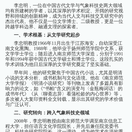
李忠明，一位在中国古代文学与气象科技史两大领域
均有所建树的学者，以其深厚的学术积淀、开阔的研究视
野和持续的创新精神，成为当代人文与科技交叉研究中的
杰出代表。他不仅是一位文学博士、二级教授，更是一位
跨越学科边界、融通文理的探索者。
一、学术根基：从文学研究起步
李忠明教授
1966
年
11
月出生于江苏海安，自幼深受江
南文化熏陶。
1988
年，他毕业于扬州师范学院中文系，获
文学学士学位；随后进入南京师范大学深造，分别于
1991
年和
1994
年获中国古代文学硕士和博士学位。这段扎实的
学术训练为他日后深厚的文学研究奠定了坚实基础。
早年间，他的研究聚焦于中国古代小说，尤其是明清
小说的文本分析、成书机制与文化语境。他在《南京师范
大学学报》《明清小说研究》等刊物上发表了多篇具有影
响力的论文，如《“书帕”含义的演变与〈金瓶梅词话〉的
成书年代》《从〈聊斋志异〉看蒲松龄的内心世界》等，
多次被人大复印资料全文转载，显示出其研究的学术价值
与广泛认可。
二、研究转向：跨入气象科技史领域
2008
年，李忠明教授由南京师范大学调至南京信息工
程大学，担任语言文化学院院长，并先后兼任院党委书
记、科技史研究院院长。这一调动，成为他学术生涯的重