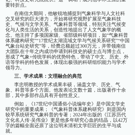
要转折点。
在南信大期间，他敏锐地捕捉到气象科学与人文社科
交叉研究的巨大潜力，开始将研究视野扩展至气象科技
史、气候与文学关系、气象科普等领域，特别关注气候变
化与人类生活的关系，创造性地提出了人文气象学的概
念。他主持了多项国家级、省部级科研项目，如“气象科普
体系建构研究”“
17
世纪太湖流域文学与气候关系研究”“中国
气象台站史研究”等，经费总额超过
300
万元，并带领南信
大团队在十年之内成功申请到科技史的硕士点与博士点，
形成了气象
+
传统学科的优势特色，带动了中文、历史、外
语等学科的特色发展，体现出极强的科研组织能力与学术
领导力。
三、学术成果：文理融合的典范
李忠明教授的学术成果丰硕，涵盖文学、历史、气
象、科普等多个方面。他发表论文数十篇，出版著作十余
部，其中多部作品具有开创性意义。
例如，《
17
世纪中国通俗小说编年史》是中国文学史
研究中的重要成果；《气象科普体系建构研究》则是国内
较早系统研究气象科普的专著；
2024
年出版的《江苏历代
文化名人传·吴伟业》更是他多年研究心血的结晶，以
42
万
字的篇幅全面还原了这位明末清初文学巨匠的生平与成
就。